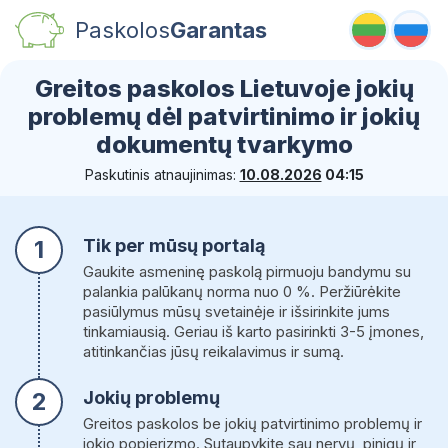
Paskolos
Garantas
Greitos paskolos Lietuvoje
jokių
problemų dėl patvirtinimo ir jokių
dokumentų tvarkymo
Paskutinis atnaujinimas:
10.08.2026
04:15
1
Tik per mūsų portalą
Gaukite asmeninę paskolą pirmuoju bandymu su
palankia palūkanų norma nuo 0 %. Peržiūrėkite
pasiūlymus mūsų svetainėje ir išsirinkite jums
tinkamiausią. Geriau iš karto pasirinkti 3-5 įmones,
atitinkančias jūsų reikalavimus ir sumą.
2
Jokių problemų
Greitos paskolos be jokių patvirtinimo problemų ir
jokio popierizmo. Sutaupykite sau nervų, pinigų ir