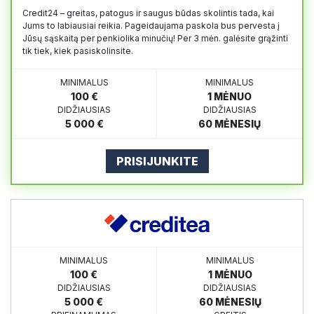
Credit24 – greitas, patogus ir saugus būdas skolintis tada, kai
Jums to labiausiai reikia. Pageidaujama paskola bus pervesta į
Jūsų sąskaitą per penkiolika minučių! Per 3 mėn. galėsite grąžinti
tik tiek, kiek pasiskolinsite.
MINIMALUS
MINIMALUS
100 €
1 MĖNUO
DIDŽIAUSIAS
DIDŽIAUSIAS
5 000 €
60 MĖNESIŲ
PRISIJUNKITE
MINIMALUS
MINIMALUS
100 €
1 MĖNUO
DIDŽIAUSIAS
DIDŽIAUSIAS
5 000 €
60 MĖNESIŲ