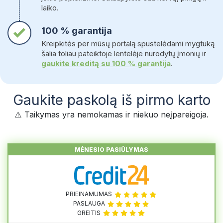
laiko.
100 % garantija
Kreipkitės per mūsų portalą spustelėdami mygtuką
šalia toliau pateiktoje lentelėje nurodytų įmonių ir
gaukite kreditą su 100 % garantija
.
Gaukite paskolą iš pirmo karto
⚠️ Taikymas yra nemokamas ir niekuo neįpareigoja.
MĖNESIO PASIŪLYMAS
PRIEINAMUMAS
PASLAUGA
GREITIS